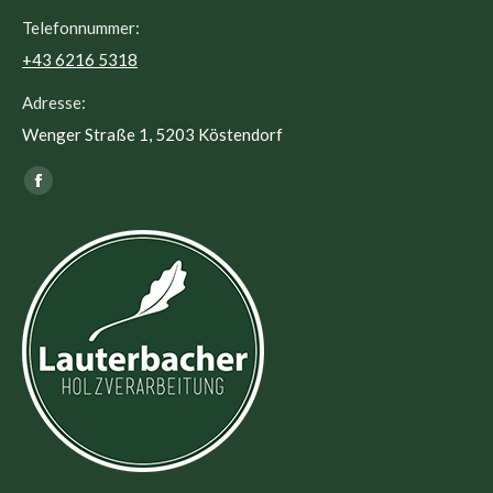
Telefonnummer:
+43 6216 5318
Adresse:
Wenger Straße 1, 5203 Köstendorf
Finden Sie uns auf:
Facebook
page
opens
in
new
window