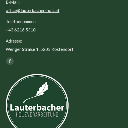
E-Mail:
office@lauterbacher-holz.at
Telefonnummer:
+43 6216 5318
Adresse:
Wenger Straße 1, 5203 Köstendorf
Finden Sie uns auf:
Facebook
page
opens
in
new
window